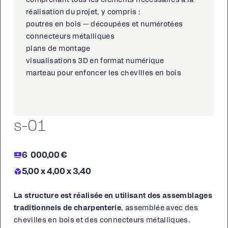
com­prenant tous les élé­ments néces­saires à la
réal­i­sa­tion du pro­jet, y com­pris :
poutres en bois — dé­coupées et numérotées
con­necteurs mé­talliques
plans de mon­tage
vi­su­al­i­sa­tions 3D en for­mat numérique
marteau pour en­fon­cer les chevilles en bois
s-01
6 000,00 €
5,00 x 4,00 x 3,40
La struc­ture est réal­isée en util­isant des as­sem­blages
tra­di­tion­nels de char­p­en­terie
, as­sem­blée avec des
chevilles en bois et des con­necteurs mé­talliques.