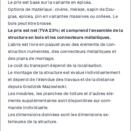
Le prix est basé sur la vari­ante en épicéa.
Op­tions de matéri­aux : chêne, mélèze, sapin de Dou­
glas, épicéa, pin en vari­antes mas­sives ou col­lées. Le
bois peut être brossé.
Le prix est net (TVA 23%) et com­prend l'ensem­ble de la
struc­ture en bois et les con­necteurs mé­talliques.
L'abris est livré en pa­quet avec des élé­ments de con­
struc­tion numérotés, des con­necteurs mé­talliques et
des plans de mon­tage.
Le coût du trans­port dépend de la lo­cal­i­sa­tion.
Le mon­tage de la struc­ture est éval­ué in­di­vidu­elle­ment
et dépend de l'é­ten­due des travaux et de la dis­tance
depuis Grodzisk Ma­zowiec­ki.
Les meubles, les planch­es de toi­ture et d'autres élé­
ments sup­plé­men­taires sont disponibles sur com­
mande in­di­vidu­elle.
Les di­men­sions don­nées sont les di­men­sions ex­
térieures de la struc­ture.