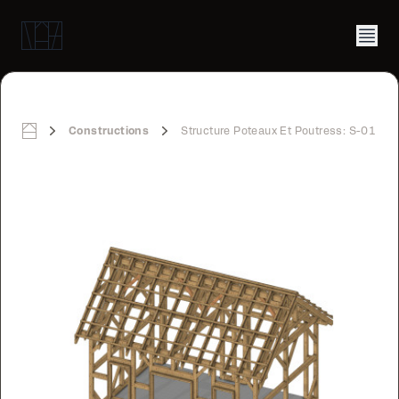
Constructions
Structure Poteaux Et Poutress: S-01
Home