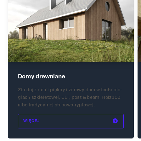
Domy drewniane
Zbuduj z nami piękny i zdrowy dom w tech­nolo­
giach szkiele­towej, CLT, post & beam, Holz100
albo trady­cyjnej słupowo-ry­glowej.
WIĘCEJ