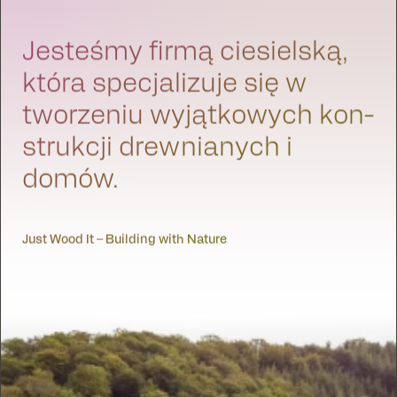
Jesteśmy fir­mą ciesiel­ską,
która spec­jal­izu­je się w
tworze­niu wyjątkowych kon­
strukcji drew­ni­anych i
domów.
Just Wood It – Building with Nature