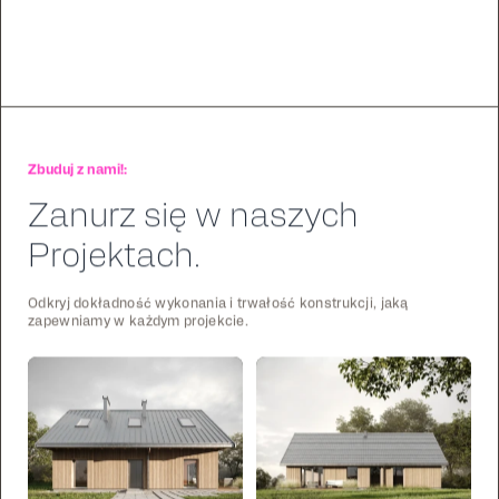
Zbuduj z nami!:
Zanurz się w naszych
Projektach.
Odkryj dokładność wykonania i trwałość konstrukcji, jaką
zapewniamy w każdym projekcie.
Stick
Stick
122
2
105
1
Frame
Frame