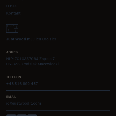
O nas
Kontakt
Just Wood It
Julien Croisier
ADRES
NIP: 7010357084 Zapole 7
05-825 Grodzisk Mazowiecki
TELEFON
+48 516 892 457
EMAIL
jc@justwoodit.com